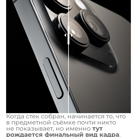
Когда стек собран, начинается то, что
в предметной съёмке почти никто
не показывает, но именно
тут
рождается финальный вид кадра
.