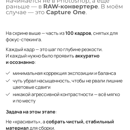
начинается не в Photoshop, а ещё
раньше — в
RAW-конвертере
. В моём
случае — это
Capture One
.
На скрине выше — часть из
100 кадров
, снятых для
фокус-стекинга.
Каждый кадр — это шаг по глубине резкости.
И каждый нужно было проявить
аккуратно
и осознанно
:
минимальная коррекция экспозиции и баланса
чуть убрал насыщенность, чтобы не рвали лишние
цветовые сдвиги
никакой агрессивной контрастности — всё мягко
и по месту
Задача на этом этапе
:
Не «красивить», а
собрать чистый, стабильный
материал
для сборки.