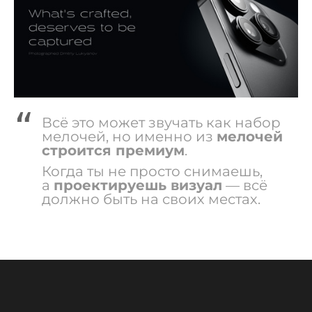
Всё это может звучать как набор
мелочей, но именно из
мелочей
строится премиум
.
Когда ты не просто снимаешь,
а
проектируешь визуал
— всё
должно быть на своих местах.