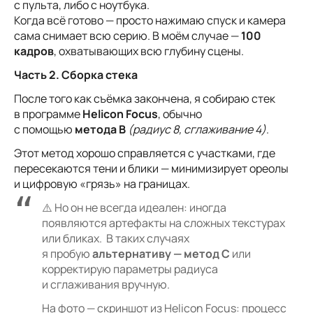
с пульта, либо с ноутбука.
Когда всё готово — просто нажимаю спуск и камера
сама снимает всю серию. В моём случае —
100
кадров
, охватывающих всю глубину сцены.
Часть 2. Сборка стека
После того как съёмка закончена, я собираю стек
в программе
Helicon Focus
, обычно
с помощью
метода B
(радиус 8, сглаживание 4)
.
Этот метод хорошо справляется с участками, где
пересекаются тени и блики — минимизирует ореолы
и цифровую «грязь» на границах.
⚠️ Но он не всегда идеален: иногда
появляются артефакты на сложных текстурах
или бликах. В таких случаях
я пробую
альтернативу — метод C
или
корректирую параметры радиуса
и сглаживания вручную.
На фото — скриншот из Helicon Focus: процесс