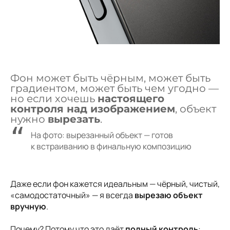
Фон может быть чёрным, может быть
градиентом, может быть чем угодно —
но если хочешь
настоящего
контроля над изображением
, объект
нужно
вырезать
.
На фото: вырезанный объект — готов
к встраиванию в финальную композицию
Даже если фон кажется идеальным — чёрный, чистый,
«самодостаточный» — я всегда
вырезаю объект
вручную
.
⠀
Почему? Потому что это даёт
полный контроль
: