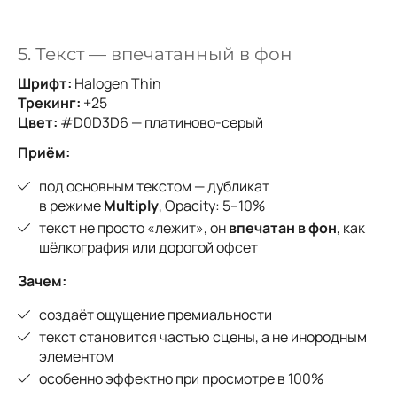
5. Текст — впечатанный в фон
Шрифт:
Halogen Thin
Трекинг:
+25
Цвет:
#D0D3D6 — платиново-серый
Приём:
под основным текстом — дубликат
в режиме
Multiply
, Opacity: 5–10%
текст не просто «лежит», он
впечатан в фон
, как
шёлкография или дорогой офсет
Зачем:
создаёт ощущение премиальности
текст становится частью сцены, а не инородным
элементом
особенно эффектно при просмотре в 100%