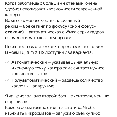
Когда работаешь с
большими стеками
, очень
удобно использовать возможности современной
камеры.
Во многих моделях есть специальный
режим —
брекетинг по фокусу
(он же
фокус-
стекинг
) — автоматическая съёмка серии кадров
с изменением точки фокусировки.
После тестовых снимков я перехожу в этот режим.
В моём Fujifilm X-H2 доступны два варианта:
Автоматический
— указываешь начальную
и конечную точку, камера сама считает нужное
количество шагов.
Полуавтоматический
— задаёшь количество
кадров и шаг вручную.
Я чаще использую второй: больше контроля, меньше
сюрпризов.
Камера обязательно стоит на штативе. Чтобы
избежать микросмазов — запускаю съёмку либо