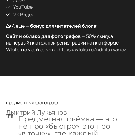
YouTube
VK Видео
🎁 А ещё —
бонус для читателей блога:
Сайт и облако для фотографов
— 50% скидка
на первый платеж при регистрации на платформе
Wfolio по моей ссылке:
https://wfolio.ru/r/dmlukyanov
предметный фотограф
Дмитрий Лукьянов
Предметная съёмка — это
не про «быстро», это про
«в точку», где каждый