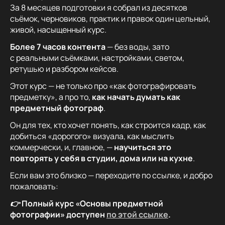
За 8 месяцев подготовки я собрал из десятков
съёмок, черновиков, практик и правок один цельный,
живой, насыщенный курс.
Более 7 часов контента
— без воды, зато
с реальными съёмками, настройками, светом,
ретушью и разбором кейсов.
Этот курс — не только про «как фотографировать
предметку», а про то,
как начать думать как
предметный фотограф
.
Он для тех, кто хочет понять, как строится кадр, как
добиться «дорогого» визуала, как мыслить
коммерчески, и, главное, —
научиться это
повторять у себя в студии, дома или на кухне
.
Если вам это близко — переходите по ссылке, и добро
пожаловать:
👉
Полный курс «Основы предметной
фотографии» доступен
по этой ссылке
.