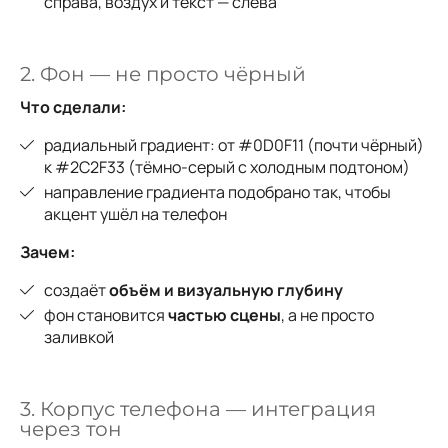
справа, воздух и текст — слева
2. Фон — не просто чёрный
Что сделали:
радиальный градиент: от #0D0F11 (почти чёрный)
к #2C2F33 (тёмно-серый с холодным подтоном)
направление градиента подобрано так, чтобы
акцент ушёл на телефон
Зачем:
создаёт
объём и визуальную глубину
фон становится
частью сцены
, а не просто
заливкой
3. Корпус телефона — интеграция
через тон