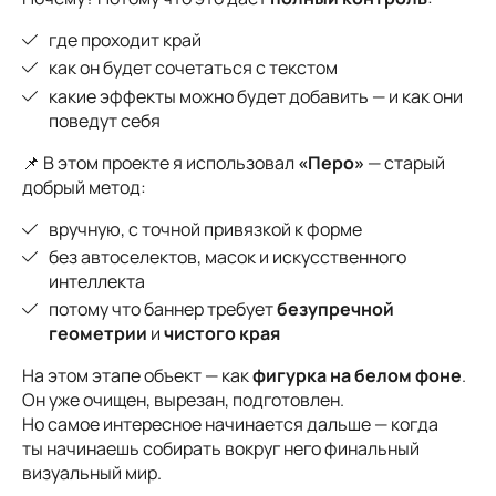
где проходит край
как он будет сочетаться с текстом
какие эффекты можно будет добавить — и как они
поведут себя
📌 В этом проекте я использовал
«Перо»
— старый
добрый метод:
вручную, с точной привязкой к форме
без автоселектов, масок и искусственного
интеллекта
потому что баннер требует
безупречной
геометрии
и
чистого края
На этом этапе объект — как
фигурка на белом фоне
.
Он уже очищен, вырезан, подготовлен.
Но самое интересное начинается дальше — когда
ты начинаешь собирать вокруг него финальный
визуальный мир.