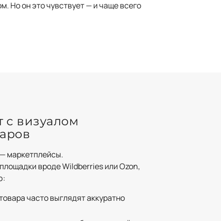
. Но он это чувствует — и чаще всего
т с визуалом
варов
— маркетплейсы.
площадки вроде Wildberries или Ozon,
ю:
товара часто выглядят аккуратно