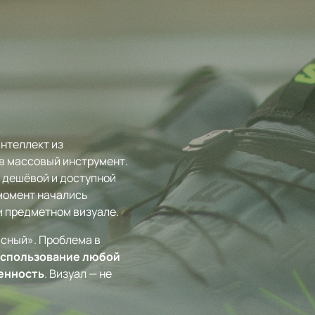
интеллект из
в массовый инструмент.
 дешёвой и доступной
 момент начались
и предметном визуале.
пасный». Проблема в
использование любой
енность
. Визуал — не