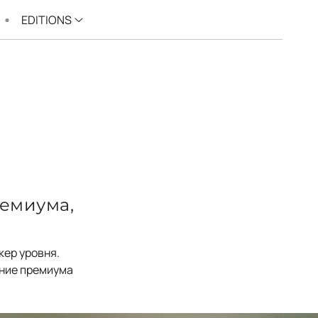
EDITIONS
емиума,
кер уровня.
ение премиума