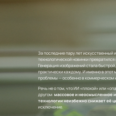
За последние пару лет искусственный 
технологической новинки превратился 
Генерация изображений стала быстрой,
практически каждому. И именно в этот
проблемы — особенно в коммерческом 
Речь не о том, что ИИ «плохой» или «о
другом:
массовое и неосмысленное 
технологии неизбежно снижает её ц
исключение.