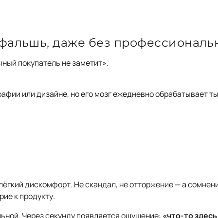
 фальшь, даже без профессиональ
ный покупатель не заметит».
рафии или дизайне, но его мозг ежедневно обрабатывает т
 лёгкий дискомфорт. Не скандал, не отторжение — а сомнен
ие к продукту.
ьной. Через секунду появляется ощущение:
«что-то здесь