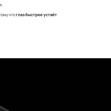
я.
тому что
глаз быстрее устаёт