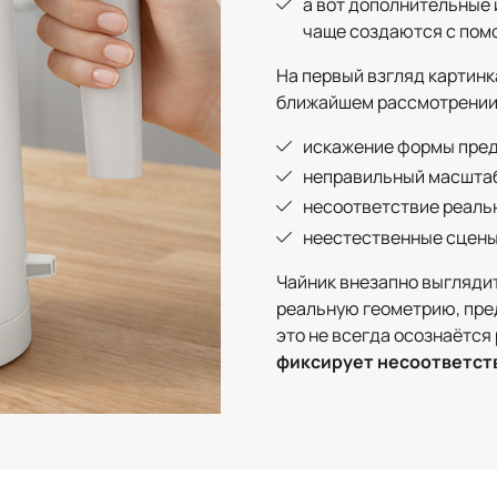
а вот дополнительные 
чаще создаются с пом
На первый взгляд картинк
ближайшем рассмотрении
искажение формы пре
неправильный масшта
несоответствие реаль
неестественные сцены
Чайник внезапно выглядит
реальную геометрию, пре
это не всегда осознаётся
фиксирует несоответст