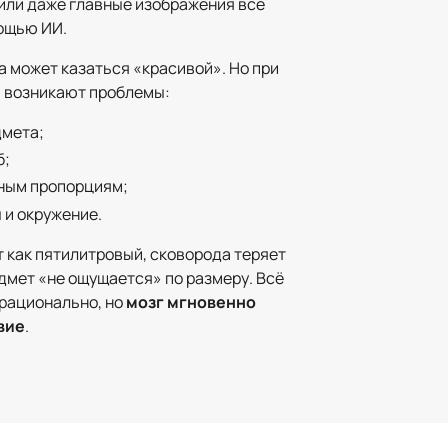
или даже главные изображения всё
ощью ИИ.
а может казаться «красивой». Но при
 возникают проблемы:
дмета;
б;
ным пропорциям;
 и окружение.
 как пятилитровый, сковорода теряет
дмет «не ощущается» по размеру. Всё
 рационально, но
мозг мгновенно
вие
.