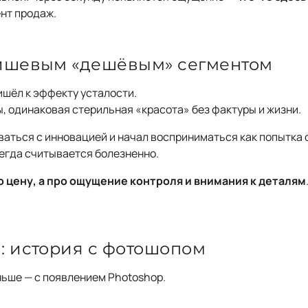
ент продаж.
нишевым «дешёвым» сегментом
шёл к эффекту усталости.
 одинаковая стерильная «красота» без фактуры и жизни.
ваться с инновацией и начал восприниматься как попытка 
егда считывается болезненно.
о цену, а про ощущение контроля и внимания к деталям
: история с фотошопом
ьше — с появлением Photoshop.