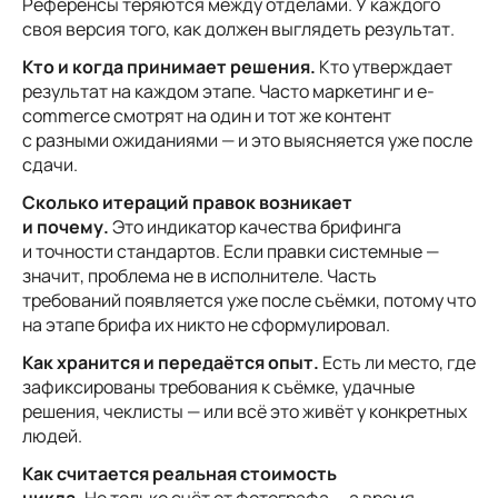
Референсы теряются между отделами. У каждого
своя версия того, как должен выглядеть результат.
Кто и когда принимает решения.
Кто утверждает
результат на каждом этапе. Часто маркетинг и e-
commerce смотрят на один и тот же контент
с разными ожиданиями — и это выясняется уже после
сдачи.
Сколько итераций правок возникает
и почему.
Это индикатор качества брифинга
и точности стандартов. Если правки системные —
значит, проблема не в исполнителе. Часть
требований появляется уже после съёмки, потому что
на этапе брифа их никто не сформулировал.
Как хранится и передаётся опыт.
Есть ли место, где
зафиксированы требования к съёмке, удачные
решения, чеклисты — или всё это живёт у конкретных
людей.
Как считается реальная стоимость
цикла.
Не только счёт от фотографа — а время